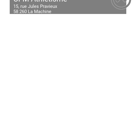
15, rue Jules Pravieux
58 260
La Machine
Envoyer un email
18 46 79 98 60
Handball Club La Machine
1 Avenue de la République
58260
La Machine
Envoyer un email
99 33 41 40 60
Partenaire