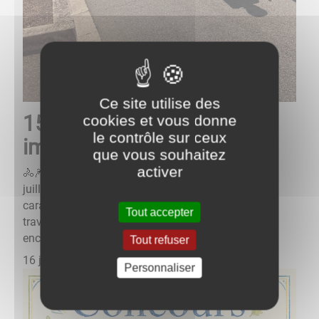
Ce site utilise des
15 juillet 2026 - retour en
cookies et vous donne
le contrôle sur ceux
images
que vous souhaitez
activer
🚴🎆 Belle journée à La Machine ce 15 juillet !Le 15
juillet restera dans les mémoires. Sous le soleil, la
caravane puis les coureurs du Tour de France ont
Tout accepter
traversé notre commune, portés par vos
encouragements ...
Tout refuser
16 juillet 2026
Personnaliser