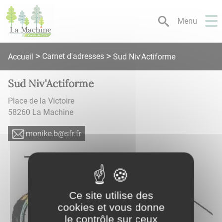
Lien
Lien
Lien
Lien
Panneau de gestion des cookies
d'accès
d'accès
d'accès
d'accès
Menu
rapide
rapide
rapide
rapide
au
au
à
au
menu
contenu
la
pied
Carnet d'adresses
Accueil
Sud Niv'Actiforme
principal
recherche
de
page
Sud Niv'Actiforme
Place de la Victoire
58260
La Machine
rf.rfs@b.ekinom
Ce site utilise des
cookies et vous donne
le contrôle sur ceux