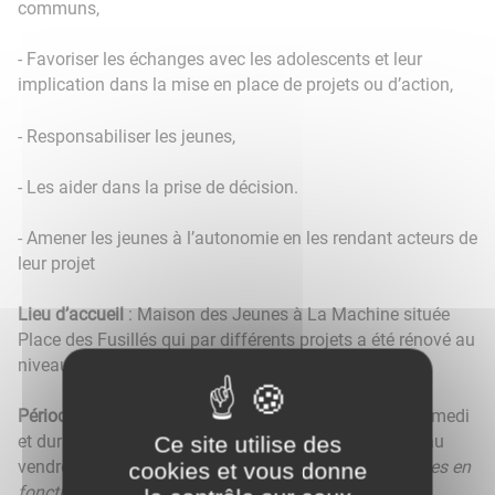
communs,
- Favoriser les échanges avec les adolescents et leur
implication dans la mise en place de projets ou d’action,
- Responsabiliser les jeunes,
- Les aider dans la prise de décision.
- Amener les jeunes à l’autonomie en les rendant acteurs de
leur projet
Lieu d’accueil
: Maison des Jeunes à La Machine située
Place des Fusillés qui par différents projets a été rénové au
niveau extérieur comme intérieur
Période d’accueil
: tous les après-midi du mardi au samedi
Ce site utilise des
et durant la période des vacances scolaires du lundi au
vendredi.
(Les horaires d’ouverture peuvent être élargies en
cookies et vous donne
fonction de la disponibilité des membres du Bureau)
.