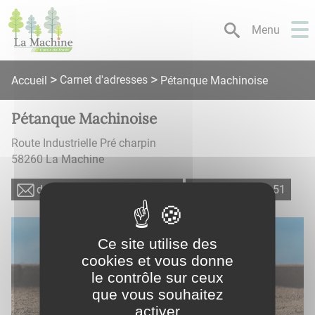
Lien
Lien
Lien
Lien
Panneau de gestion des cookies
d'accès
d'accès
d'accès
d'accès
Menu
rapide
rapide
rapide
rapide
au
au
à
au
menu
contenu
la
pied
Carnet d'adresses
Accueil
Pétanque Machinoise
principal
recherche
de
page
Pétanque Machinoise
Route Industrielle Pré charpin
58260
La Machine
rf.egnaro@85reihcuob.divad
15 62 66 78 70
Ce site utilise des
cookies et vous donne
le contrôle sur ceux
que vous souhaitez
activer