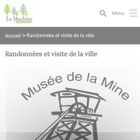
Lien
Lien
Lien
Lien
Panneau de gestion des cookies
d'accès
d'accès
d'accès
d'accès
Menu
rapide
rapide
rapide
rapide
au
au
à
au
menu
contenu
la
pied
Randonnées et visite de la ville
Accueil
principal
recherche
de
page
Randonnées et visite de la ville